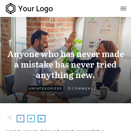
NOVEMBER 23
Anyone who has never made
a mistake has never tried
anything new.
0
UNCATEGORIZED
COMMENTS