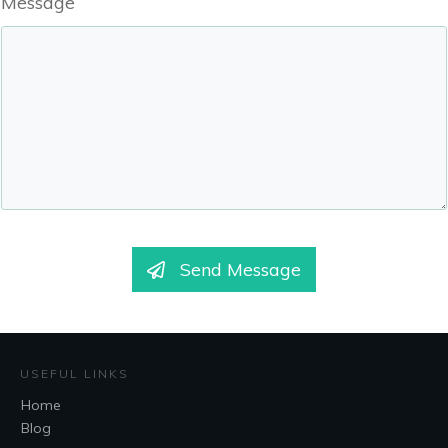
Message
Send Message
USEFUL LINKS
Home
Blog